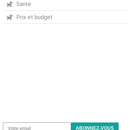
Santé
Prix et budget
Abonnez-vous à notre
newsletter
Nous envoyons des e-mails une fois par mois, nous
n’envoyons jamais de spam !