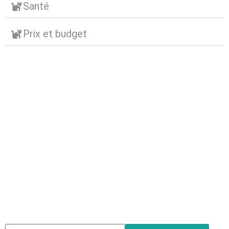
Santé
Prix et budget
Abonnez-vous à notre
newsletter
Nous envoyons des e-mails une fois par mois, nous
n’envoyons jamais de spam !