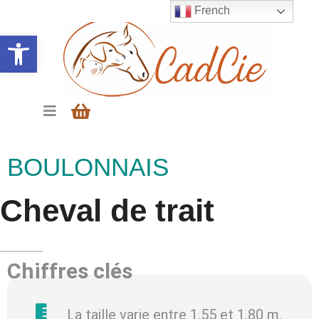
French
Ouvrir la barre d’outils
BOULONNAIS
Cheval de trait
Chiffres clés
La taille varie entre 1,55 et 1,80 m.