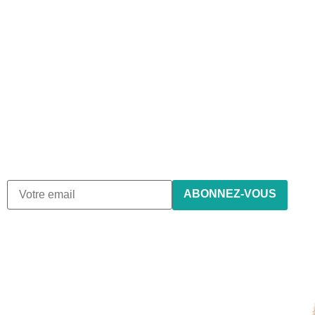
Abonnez-vous à notre
newsletter
Nous envoyons des e-mails une fois par mois, nous
n’envoyons jamais de spam !