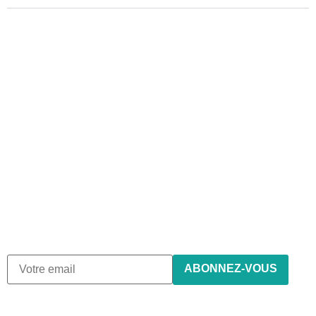
Abonnez-vous à notre
newsletter
Nous envoyons des e-mails une fois par mois, nous
n’envoyons jamais de spam !