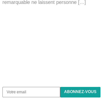
remarquable ne laissent personne […]
Abonnez-vous à notre
newsletter
Nous envoyons des e-mails une fois par mois, nous
n’envoyons jamais de spam !