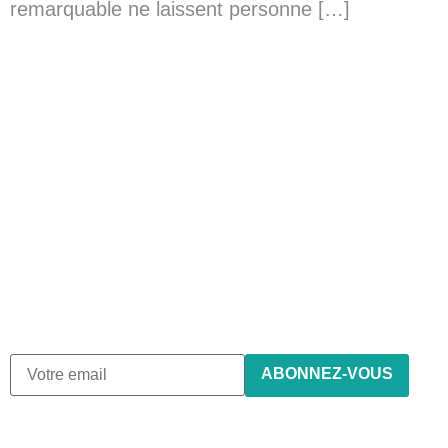
remarquable ne laissent personne […]
Abonnez-vous à notre
newsletter
Nous envoyons des e-mails une fois par mois, nous
n’envoyons jamais de spam !